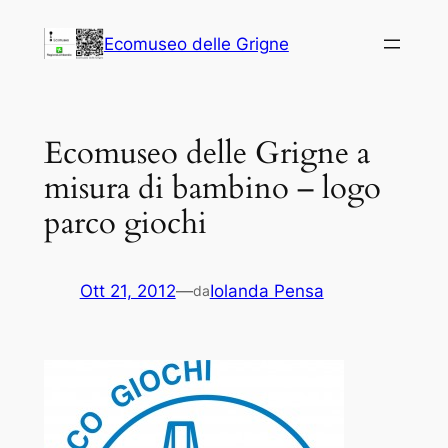
Vai
Ecomuseo delle Grigne
al
contenuto
Ecomuseo delle Grigne a
misura di bambino – logo
parco giochi
Ott 21, 2012
—
Iolanda Pensa
da