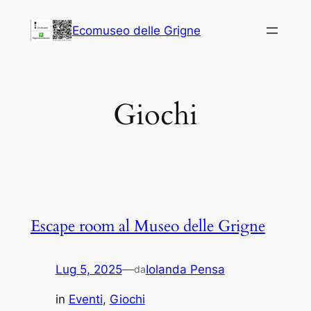
Vai
Ecomuseo delle Grigne
al
contenuto
Giochi
Escape room al Museo delle Grigne
Lug 5, 2025
—
Iolanda Pensa
da
in
Eventi
, 
Giochi